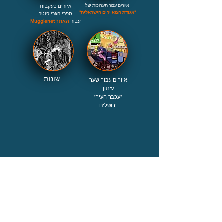
איורים עבור תערוכות של
איורים בעקבות
"אגודת המאיירים הישראלית"
ספרי הארי פוטר
עבור
ה
אתר Mugglenet
שונות
איורים עבור שער
עיתון
"עכבר העיר"
ירושלים
052-3407543
daphnarosin@gmail.co
m